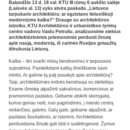
Balandžio 13 d. 18 val. KTU III rūmų 6 aukšto salėje
(Laisvės al. 13) vyks atvira paskaita „Lietuvos
tarpukario architektūra: ar egzistavo lietuviškoji
modernizmo kalba?“ Drauge su architektūros
istoriku, KTU Architektūros ir urbanistikos tyrimų
centro vadovu Vaidu Petruliu, analizuosime siekius
architektūrinėmis priemonėmis perduoti žinutę
apie naują, modernią, iš carinės Rusijos gniaužtų
ištrukusią Lietuvą.
Kalba – itin svarbi mūsų bendravimui ir tarpusavio
supratimui. Pasitelkdami kalbą išreiškiame savo
mintis. Ar galime tą patį pasakyti apie architektūrą?
Taip, architektūrinės erdvės bendrauja su stebėtoju.
Esame išmokę atpažinti sakralinius, komercinius ar
pramoninius pastatus. Gebame atskirti skersgatvį,
kuriuo geriau neiti, nuo pagrindinės, į miesto centrą
vedančios, gatvės. Galų gale, gebame atpažinti, ar
pastatas šiuolaikinis, ar istorinis. Architektūros
perduodama žinutė gali būti ir sudėtingesnė. Žymus