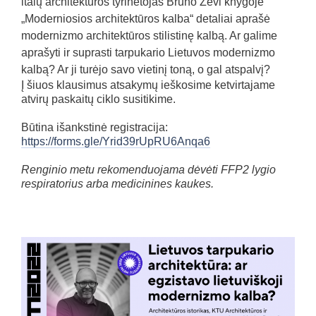
italų architektūros tyrinėtojas Bruno Zevi knygoje
„Moderniosios architektūros kalba“ detaliai aprašė
modernizmo architektūros stilistinę kalbą. Ar galime
aprašyti ir suprasti tarpukario Lietuvos modernizmo
kalbą? Ar ji turėjo savo vietinį toną, o gal atspalvį?
Į šiuos klausimus atsakymų ieškosime ketvirtajame
atvirų paskaitų ciklo susitikime.
Būtina išankstinė registracija:
https://forms.gle/Yrid39rUpRU6Anqa6
Renginio metu rekomenduojama dėvėti FFP2 lygio
respiratorius arba medicinines kaukes.