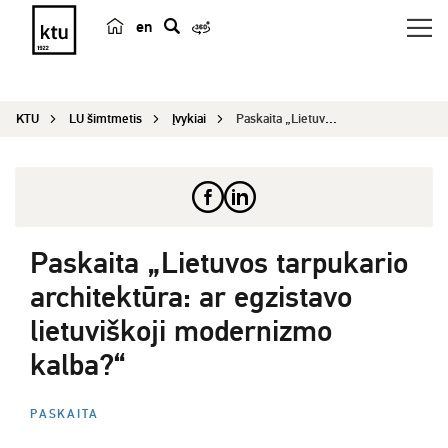
en
p
a
i
KTU
LU šimtmetis
Įvykiai
Paskaita „Lietuvos tarpukario architektūra: ar e...
e
š
k
a
Paskaita „Lietuvos tarpukario
architektūra: ar egzistavo
lietuviškoji modernizmo
kalba?“
PASKAITA