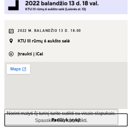
2022 M. BALANDŽIO 13 D. 18:00
KTU III rūmų 6 aukšto salė
Įtraukti į iCal
Norint matyti šį turinį turite sutikti su visais slapukais.
Pasiūlyk įvykį!
Spauskite čia, kad sutikti.