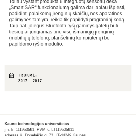
Toliau vystant produktą 8 integruotų sensorių dėka
„Smart SAR“ funkcionalumą galima dar labiau išplėsti,
padidinti palaikomų įrenginių skaičių, nes aparatinės
galimybės tam yra, reikia tik papildyti programinį kodą.
Taip pat, įdiegus Bluetooth ryšį gaminys galėtų būti
tiesiogiai jungiamas prie visų išmaniųjų įrenginių
(mobiliųjų telefonų, planšetinių kompiuterių) be
papildomo ryšio modulio.
TRUKMĖ:
2017 - 2017
Kauno technologijos universitetas
įm. k. 111950581, PVM k. LT119505811
adresas K. Donelaičio g. 73, LT-44249 Kaunas