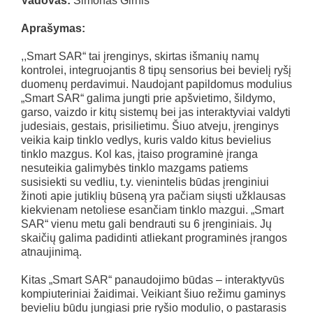
Vadovas:
Simonas Girnis
Aprašymas:
,,Smart SAR“ tai įrenginys, skirtas išmanių namų
kontrolei, integruojantis 8 tipų sensorius bei bevielį ryšį
duomenų perdavimui. Naudojant papildomus modulius
„Smart SAR“ galima jungti prie apšvietimo, šildymo,
garso, vaizdo ir kitų sistemų bei jas interaktyviai valdyti
judesiais, gestais, prisilietimu. Šiuo atveju, įrenginys
veikia kaip tinklo vedlys, kuris valdo kitus bevielius
tinklo mazgus. Kol kas, įtaiso programinė įranga
nesuteikia galimybės tinklo mazgams patiems
susisiekti su vedliu, t.y. vienintelis būdas įrenginiui
žinoti apie jutiklių būseną yra pačiam siųsti užklausas
kiekvienam netoliese esančiam tinklo mazgui. „Smart
SAR“ vienu metu gali bendrauti su 6 įrenginiais. Jų
skaičių galima padidinti atliekant programinės įrangos
atnaujinimą.
Kitas „Smart SAR“ panaudojimo būdas – interaktyvūs
kompiuteriniai žaidimai. Veikiant šiuo režimu gaminys
bevieliu būdu jungiasi prie ryšio modulio, o pastarasis