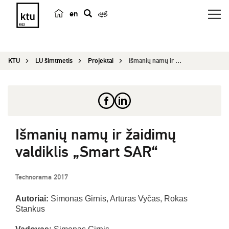
en
p
a
i
KTU
LU šimtmetis
Projektai
Išmanių namų ir žaidimų valdiklis „Smart SAR“...
e
š
k
a
Išmanių namų ir žaidimų
valdiklis „Smart SAR“
Technorama 2017
Autoriai:
Simonas Girnis, Artūras Vyčas, Rokas
Stankus