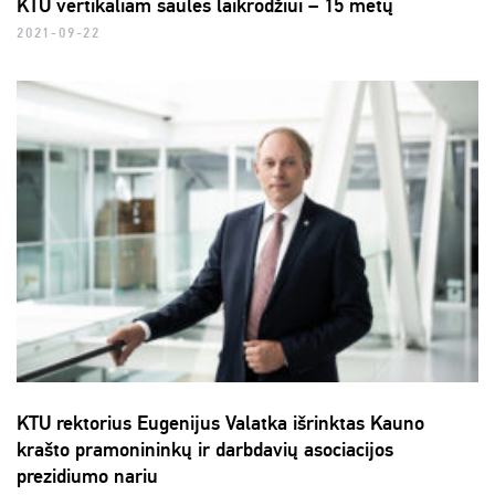
KTU vertikaliam saulės laikrodžiui – 15 metų
2021-09-22
KTU rektorius Eugenijus Valatka išrinktas Kauno
krašto pramonininkų ir darbdavių asociacijos
prezidiumo nariu