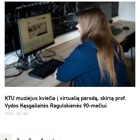
KTU muziejus kviečia į virtualią parodą, skirtą prof.
Vydos Kęsgailaitės Ragulskienės 90-mečiui
2021-06-04