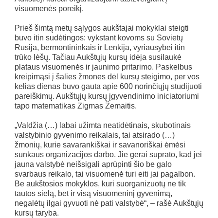
visuomenės poreikį.
Prieš šimtą metų sąlygos aukštajai mokyklai steigti
buvo itin sudėtingos: vykstant kovoms su Sovietų
Rusija, bermontininkais ir Lenkija, vyriausybei itin
trūko lėšų. Tačiau Aukštųjų kursų idėja susilaukė
plataus visuomenės ir jaunimo pritarimo. Paskelbus
kreipimąsi į šalies žmones dėl kursų steigimo, per vos
kelias dienas buvo gauta apie 600 norinčiųjų studijuoti
pareiškimų. Aukštųjų kursų įgyvendinimo iniciatoriumi
tapo matematikas Zigmas Žemaitis.
„Valdžia (…) labai užimta neatidėtinais, skubotinais
valstybinio gyvenimo reikalais, tai atsirado (…)
žmonių, kurie savarankiškai ir savanoriškai ėmėsi
sunkaus organizacijos darbo. Jie gerai suprato, kad jei
jauna valstybė neišsigali aprūpinti šio be galo
svarbaus reikalo, tai visuomenė turi eiti jai pagalbon.
Be aukštosios mokyklos, kuri suorganizuotų ne tik
tautos sielą, bet ir visą visuomeninį gyvenimą,
negalėtų ilgai gyvuoti nė pati valstybė“, – rašė Aukštųjų
kursų taryba.