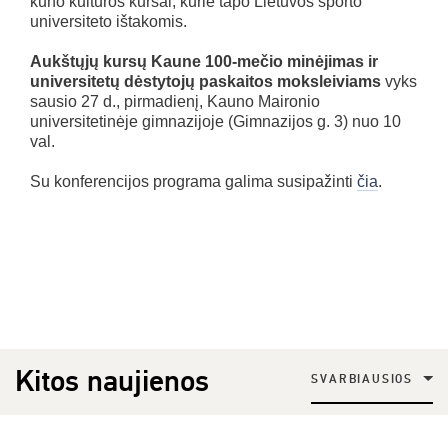
kūno kultūros kursai, kurie tapo Lietuvos sporto
universiteto ištakomis.
Aukštųjų kursų Kaune 100-mečio minėjimas ir
universitetų dėstytojų paskaitos moksleiviams
vyks
sausio 27 d., pirmadienį, Kauno Maironio
universitetinėje gimnazijoje (Gimnazijos g. 3) nuo 10
val.
Su konferencijos programa galima susipažinti
čia
.
Kitos naujienos
SVARBIAUSIOS