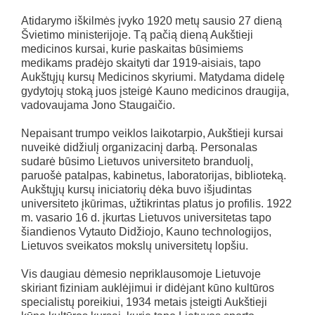
Atidarymo iškilmės įvyko 1920 metų sausio 27 dieną
Švietimo ministerijoje. Tą pačią dieną Aukštieji
medicinos kursai, kurie paskaitas būsimiems
medikams pradėjo skaityti dar 1919-aisiais, tapo
Aukštųjų kursų Medicinos skyriumi. Matydama didelę
gydytojų stoką juos įsteigė Kauno medicinos draugija,
vadovaujama Jono Staugaičio.
Nepaisant trumpo veiklos laikotarpio, Aukštieji kursai
nuveikė didžiulį organizacinį darbą. Personalas
sudarė būsimo Lietuvos universiteto branduolį,
paruošė patalpas, kabinetus, laboratorijas, biblioteką.
Aukštųjų kursų iniciatorių dėka buvo išjudintas
universiteto įkūrimas, užtikrintas platus jo profilis. 1922
m. vasario 16 d. įkurtas Lietuvos universitetas tapo
šiandienos Vytauto Didžiojo, Kauno technologijos,
Lietuvos sveikatos mokslų universitetų lopšiu.
Vis daugiau dėmesio nepriklausomoje Lietuvoje
skiriant fiziniam auklėjimui ir didėjant kūno kultūros
specialistų poreikiui, 1934 metais įsteigti Aukštieji