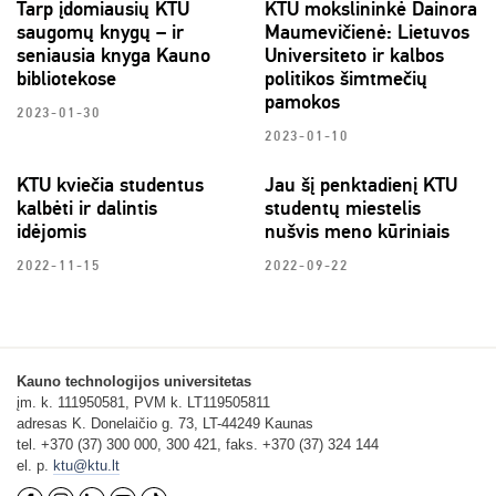
Tarp įdomiausių KTU
KTU mokslininkė Dainora
saugomų knygų – ir
Maumevičienė: Lietuvos
seniausia knyga Kauno
Universiteto ir kalbos
bibliotekose
politikos šimtmečių
pamokos
2023-01-30
2023-01-10
KTU kviečia studentus
Jau šį penktadienį KTU
kalbėti ir dalintis
studentų miestelis
idėjomis
nušvis meno kūriniais
2022-11-15
2022-09-22
Kauno technologijos universitetas
įm. k. 111950581, PVM k. LT119505811
adresas K. Donelaičio g. 73, LT-44249 Kaunas
tel. +370 (37) 300 000, 300 421, faks. +370 (37) 324 144
el. p.
ktu@ktu.lt