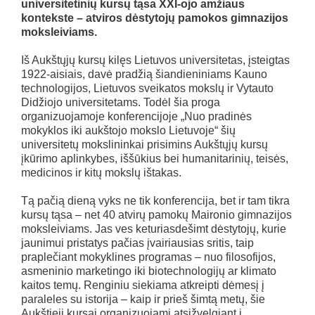
universitetinių kursų tąsa XXI-ojo amžiaus
kontekste – atviros dėstytojų pamokos gimnazijos
moksleiviams.
Iš Aukštųjų kursų kilęs Lietuvos universitetas, įsteigtas
1922-aisiais, davė pradžią šiandieniniams Kauno
technologijos, Lietuvos sveikatos mokslų ir Vytauto
Didžiojo universitetams. Todėl šia proga
organizuojamoje konferencijoje „Nuo pradinės
mokyklos iki aukštojo mokslo Lietuvoje“ šių
universitetų mokslininkai prisimins Aukštųjų kursų
įkūrimo aplinkybes, iššūkius bei humanitarinių, teisės,
medicinos ir kitų mokslų ištakas.
Tą pačią dieną vyks ne tik konferencija, bet ir tam tikra
kursų tąsa – net 40 atvirų pamokų Maironio gimnazijos
moksleiviams. Jas ves keturiasdešimt dėstytojų, kurie
jaunimui pristatys pačias įvairiausias sritis, taip
praplečiant mokyklines programas – nuo filosofijos,
asmeninio marketingo iki biotechnologijų ar klimato
kaitos temų. Renginiu siekiama atkreipti dėmesį į
paraleles su istorija – kaip ir prieš šimtą metų, šie
Aukštieji kursai organizuojami atsižvelgiant į