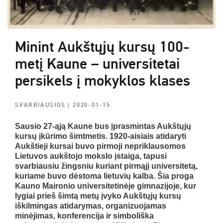
Minint Aukštųjų kursų 100-
metį Kaune – universitetai
persikels į mokyklos klases
SVARBIAUSIOS
| 2020-01-15
Sausio 27-ąją Kaune bus įprasmintas Aukštųjų
kursų įkūrimo šimtmetis. 1920-aisiais atidaryti
Aukštieji kursai buvo pirmoji nepriklausomos
Lietuvos aukštojo mokslo įstaiga, tapusi
svarbiausiu žingsniu kuriant pirmąjį universitetą,
kuriame buvo dėstoma lietuvių kalba. Šia proga
Kauno Maironio universitetinėje gimnazijoje, kur
lygiai prieš šimtą metų įvyko Aukštųjų kursų
iškilmingas atidarymas, organizuojamas
minėjimas, konferencija ir simboliška